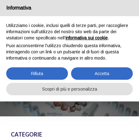
Chi siamo
Spedizioni
Pagamenti
Contatti
Informativa
0
Utilizziamo i cookie, inclusi quelli di terze parti, per raccogliere
informazioni sull’utilizzo del nostro sito web da parte dei
visitatori come specificato nell'
informativa sui cookie
.
Puoi acconsentirne l'utilizzo chiudendo questa informativa,
interagendo con un link o un pulsante al di fuori di questa
informativa o continuando a navigare in altro modo.
Rifiuta
Accetta
TAPPO MASCHIO METRICO
Scopri di più e personalizza
HOME
ADATTATORI OLEODINAMICI
TAPPO MASCHIO METRICO
CATEGORIE