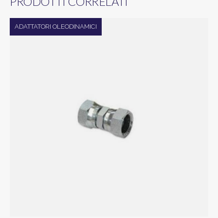
PRODOTTI CORRELATI
ADATTATORI OLEODINAMICI