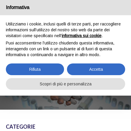
Chi siamo
Spedizioni
Pagamenti
Contatti
Informativa
0
Utilizziamo i cookie, inclusi quelli di terze parti, per raccogliere
informazioni sull’utilizzo del nostro sito web da parte dei
visitatori come specificato nell'
informativa sui cookie
.
Puoi acconsentirne l'utilizzo chiudendo questa informativa,
interagendo con un link o un pulsante al di fuori di questa
informativa o continuando a navigare in altro modo.
Rifiuta
Accetta
BG COMPONENTS
Scopri di più e personalizza
HOME
SHOP
BG COMPONENTS
CATEGORIE